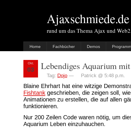
Ajaxschmiede.de
rund um das Thema Ajax und Web2
Home
Fachbücher
Demos
Programm
Lebendiges Aquarium mit
Okt.
03
Tag:
Dojo
—
Patrick @ 5:48 p.m.
Blaine Ehrhart hat eine witzige Demonst
Fishtank
geschrieben, die zeigen soll, wie 
Animationen zu erstellen, die auf allen 
funktionieren.
Nur 200 Zeilen Code waren nötig, um die
Aquarium Leben einzuhauchen.