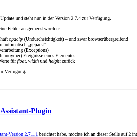
 Update und steht nun in der Version 2.7.4 zur Verfügung.
eine Fehler ausgemerzt worden:
chaft
opacity
(Undurchsichtigkeit) – und zwar browserübergreifend
 automatisch „geparst“
erarbeitung (Exceptions)
ich anoymer) Ereignisse eines Elementes
Werte für
float
,
width
und
height
zurück
ur Verfügung.
ssistant-Plugin
nt-Version 2.7.1.1
berichtet habe, möchte ich an dieser Stelle auf 2 i