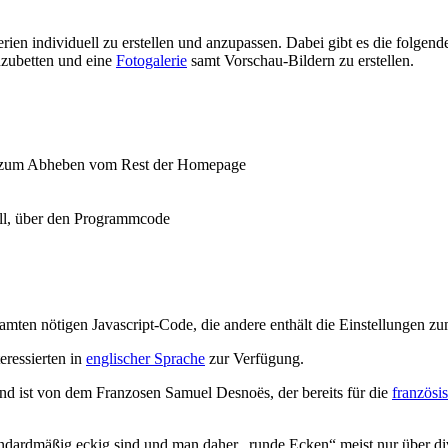
rien individuell zu erstellen und anzupassen. Dabei gibt es die folgen
inzubetten und eine
Fotogalerie
samt Vorschau-Bildern zu erstellen.
fs zum Abheben vom Rest der Homepage
oll, über den Programmcode
samten nötigen Javascript-Code, die andere enthält die Einstellungen z
eressierten in
englischer Sprache
zur Verfügung.
nd ist von dem Franzosen Samuel Desnoës, der bereits für die
französ
tandardmäßig eckig sind und man daher „runde Ecken“ meist nur über d