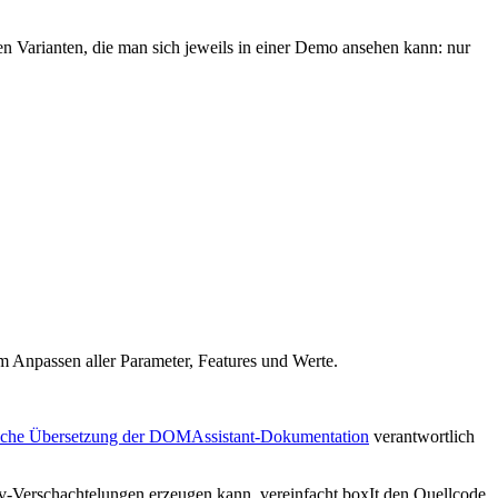
den Varianten, die man sich jeweils in einer Demo ansehen kann: nur
um Anpassen aller Parameter, Features und Werte.
ische Übersetzung der DOMAssistant-Dokumentation
verantwortlich
iv-Verschachtelungen erzeugen kann, vereinfacht boxIt den Quellcode