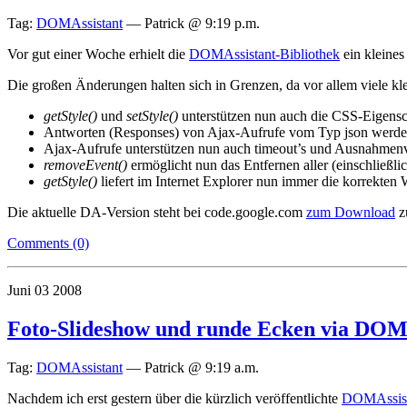
Tag:
DOMAssistant
—
Patrick @ 9:19 p.m.
Vor gut einer Woche erhielt die
DOMAssistant-Bibliothek
ein kleines
Die großen Änderungen halten sich in Grenzen, da vor allem viele kl
getStyle()
und
setStyle()
unterstützen nun auch die CSS-Eigens
Antworten (Responses) von Ajax-Aufrufe vom Typ json werden
Ajax-Aufrufe unterstützen nun auch timeout’s und Ausnahmenv
removeEvent()
ermöglicht nun das Entfernen aller (einschließl
getStyle()
liefert im Internet Explorer nun immer die korrekten 
Die aktuelle DA-Version steht bei code.google.com
zum Download
z
Comments (0)
Juni
03
2008
Foto-Slideshow und runde Ecken via DOMA
Tag:
DOMAssistant
—
Patrick @ 9:19 a.m.
Nachdem ich erst gestern über die kürzlich veröffentlichte
DOMAssista