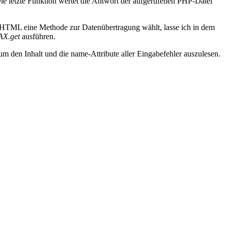
Die letzte Funktion wertet die Antwort der aufgerufenen PHP-Datei
n HTML eine Methode zur Datenübertragung wählt, lasse ich in dem
AX.get
ausführen.
 den Inhalt und die name-Attribute aller Eingabefehler auszulesen.