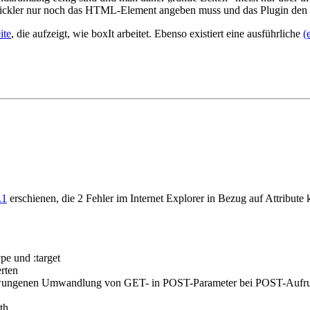
ckler nur noch das HTML-Element angeben muss und das Plugin den Re
ite
, die aufzeigt, wie boxIt arbeitet. Ebenso existiert eine ausführliche
(
.1
erschienen, die 2 Fehler im Internet Explorer in Bezug auf Attribute k
ype und :target
rten
rzwungenen Umwandlung von GET- in POST-Parameter bei POST-Aufr
th