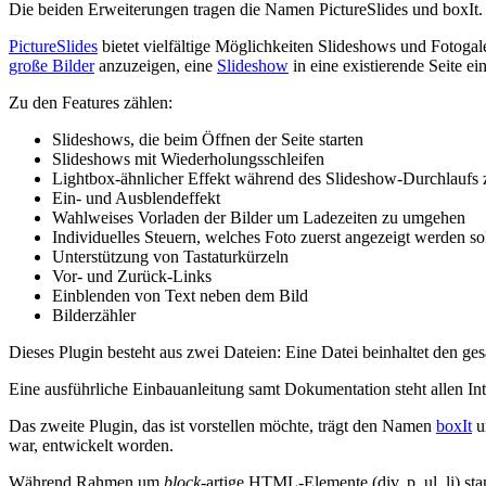
Die beiden Erweiterungen tragen die Namen PictureSlides und boxIt.
PictureSlides
bietet vielfältige Möglichkeiten Slideshows und Fotogale
große Bilder
anzuzeigen, eine
Slideshow
in eine existierende Seite e
Zu den Features zählen:
Slideshows, die beim Öffnen der Seite starten
Slideshows mit Wiederholungsschleifen
Lightbox-ähnlicher Effekt während des Slideshow-Durchlau
Ein- und Ausblendeffekt
Wahlweises Vorladen der Bilder um Ladezeiten zu umgehen
Individuelles Steuern, welches Foto zuerst angezeigt werden s
Unterstützung von Tastaturkürzeln
Vor- und Zurück-Links
Einblenden von Text neben dem Bild
Bilderzähler
Dieses Plugin besteht aus zwei Dateien: Eine Datei beinhaltet den ge
Eine ausführliche Einbauanleitung samt Dokumentation steht allen Int
Das zweite Plugin, das ist vorstellen möchte, trägt den Namen
boxIt
u
war, entwickelt worden.
Während Rahmen um
block
-artige HTML-Elemente (div, p, ul, li) s