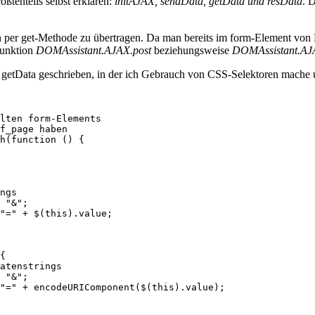
ßtenteils selbst erklären:
initAJAX, sendData, getData und resData
. 
ch per get-Methode zu übertragen. Da man bereits im form-Element vo
Funktion
DOMAssistant.AJAX.post
beziehungsweise
DOMAssistant.AJ
getData geschrieben, in der ich Gebrauch von CSS-Selektoren mache um