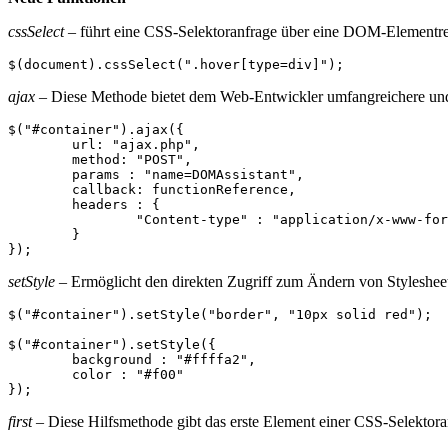
cssSelect
– führt eine CSS-Selektoranfrage über eine DOM-Elementre
ajax
– Diese Methode bietet dem Web-Entwickler umfangreichere und
$("#container").ajax({

	url: "ajax.php",

	method: "POST",

	params : "name=DOMAssistant",

	callback: functionReference,

	headers : {

		"Content-type" : "application/x-www-form-urlencoded"

	}

setStyle
– Ermöglicht den direkten Zugriff zum Ändern von Styleshe
$("#container").setStyle("border", "10px solid red");

$("#container").setStyle({

	background : "#ffffa2",

	color : "#f00"

first
– Diese Hilfsmethode gibt das erste Element einer CSS-Selektora