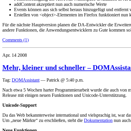
addContent akzeptiert nun auch numerische Werte
Events können aus sich selbst heraus hinzugefügt und entfern
Erstellen von <object>-Elementen im Firefox funktioniert nun 
Für die nächste Hauptversion planen die DA-Entwickler die Erweiteru
andere Funktionen, die Anwendungsentwicklern zu Gute kommen sol
Comments (1)
Apr.
14
2008
Mehr, kleiner und schneller – DOMAssista
Tag:
DOMAssistant
—
Patrick @ 5:40 p.m.
Nach etwa 5 Wochen harter Programmierarbeit wurde die auch von mi
Release mit einigen neuen Funktionen und Unicode-Unterstützung.
Unicode-Support
Da das Web bekannterweise international und vielsprachig ist, war d
Um „neue Märkte“ zu erschließen, steht die
Dokumentation
nun auch 
Neue Funktionen