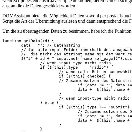
Mein Script besteht aus 4 Javascript-Funktionen, deren Namen sich grö
aus, an die die Daten geschickt worden.
DOMAssistant bietet die Möglichkeit Daten sowohl per post- als au
Script die Art der Übermittlung auslesen und dann entsprechend die 
Um die zu übertragenden Daten zu bestimmen, habe ich die Funktion 
function getData(id) {

	data = ""; // Datenstring

	// für alle input-Felder innerhalb des ausgewählten form-Elements

	//, die nicht das Attribut name mit dem Wert ref_page haben

	$("#" + id + " input:not([name=ref_page])").each(function () {

		// wenn input type nicht radio

		if ($(this).type === "radio") {

			// wenn radio-Button ausgewählt

			if ($(this).checked) {

			// Zusammensetzen des Datenstrings

				if (data != "") data += "&";

				data += $(this).name + "=" + $(this).value;

			}

			// wenn input-type nicht radio

		} else {

			if ($(this).type !== "submit") {

				// Zusammensetzen des Datenstrings

				if (data != "") data += "&";

				data += $(this).name + "=" + encodeURIComponent($(this).value);

			}

		}
