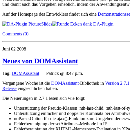
und damit auch das Vorgehen erheblich, indem der Anwendungsentwi
Auf der Homepage des Entwicklers findet sich eine
Demonstrationsse
Comments (0)
Juni
02
2008
Neues von DOMAssistant
Tag:
DOMAssistant
—
Patrick @ 8:47 p.m.
Vergangene Woche ist die
DOMAssistant
-Bibliothek in
Version 2.7.1
Release
eingeschlichen hatten.
Die Neuerungen in 2.7.1 lesen sich wie folgt:
Unterstützung der Pseudo-Klassen :nth-last-child, :nth-last-of-t
Unterstützung einfacher und doppelter Kommata bei Attributwe
noParse-Option für die ajax()-Funktion zum Umgehen der e
Fehlerbereinigung der setAttributes-Methode im IE
Fehlerbereinigung der XHTML-Namespace-Evaluation in XPa