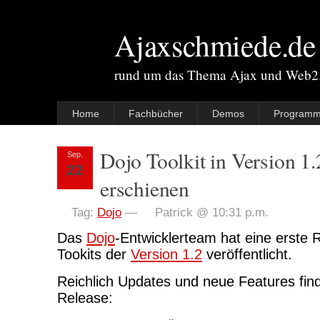
Ajaxschmiede.de
rund um das Thema Ajax und Web2
Home
Fachbücher
Demos
Programm
Dojo Toolkit in Version 1
Sep.
22
erschienen
Tag:
Dojo
—
Patrick @ 10:31 p.m.
Das
Dojo
-Entwicklerteam hat eine erste 
Tookits der
Version 1.2
veröffentlicht.
Reichlich Updates und neue Features fin
Release: