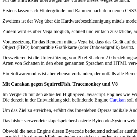
Für die Entwickler überwiegen die Vorteile dieses Weges deutlich.
Erstens lassen sich Hintergründe und Rahmen nach dem neuen CSS3-St
Zweitens ist der Weg über die Hardwarebeschleunigung mittels modern
Zudem wird es über Vega möglich, schnell und einfach zusätzliche, au
Voraussetzung für das Rendern mittels Vega ist, dass das Gerät auf
Object (FBO)-kompartible Grafikkarte (oder Onboardgrafik) besitzt.
Desweiteren ist die Unterstützung von Pixel Shadern 2.0 beziehungs
Arten von Schatten in den eben genannten Sprachen und HTML ver
Ein Softwaremodus ist aber ebenso vorhanden, der notfalls alle Bere
Mit Carakan gegen SquirrelFish, Tracemonkey und V8
Im Vergleich mit den aktuellen HighSpeed-Javascript-Engines wie W
Die derzeit in der Entwicklung sich befindende Engine
Carakan
soll 
Um das Ziel zu erreichen, erfährt das Innenleben Operas radikale Än
Das bisher verwendete stapelspeicher-basierte Bytecode-System wei
Obwohl die neue Engine diesen Bytecode bedeutend schneller ausführ
auswirkt. Um diesem Effekt entgegen zu wirken, werden ganze Funkt