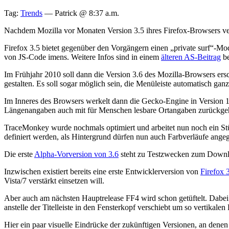
Tag:
Trends
—
Patrick @ 8:37 a.m.
Nachdem Mozilla vor Monaten Version 3.5 ihres Firefox-Browsers veröff
Firefox 3.5 bietet gegenüber den Vorgängern einen „private surf“-M
von JS-Code imens. Weitere Infos sind in einem
älteren AS-Beitrag
be
Im Frühjahr 2010 soll dann die Version 3.6 des Mozilla-Browsers er
gestalten. Es soll sogar möglich sein, die Menüleiste automatisch ganz
Im Inneres des Browsers werkelt dann die Gecko-Engine in Version 1
Längenangaben auch mit für Menschen lesbare Ortangaben zurückge
TraceMonkey wurde nochmals optimiert und arbeitet nun noch ein Stü
definiert werden, als Hintergrund dürfen nun auch Farbverläufe ange
Die erste
Alpha-Vorversion von 3.6
steht zu Testzwecken zum Downl
Inzwischen existiert bereits eine erste Entwicklerversion von
Firefox 
Vista/7 verstärkt einsetzen will.
Aber auch am nächsten Hauptrelease FF4 wird schon getüftelt. Dabei 
anstelle der Titelleiste in den Fensterkopf verschiebt um so vertikal
Hier ein paar visuelle Eindrücke der zukünftigen Versionen, an denen 