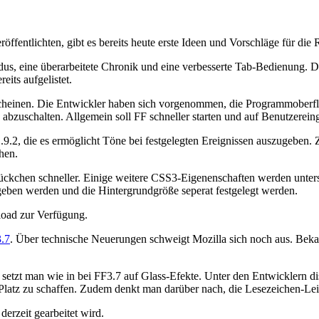
entlichten, gibt es bereits heute erste Ideen und Vorschläge für die R
odus, eine überarbeitete Chronik und eine verbesserte Tab-Bedienung.
reits aufgelistet.
scheinen. Die Entwickler haben sich vorgenommen, die Programmoberfl
 abzuschalten. Allgemein soll FF schneller starten und auf Benutzereing
.9.2, die es ermöglicht Töne bei festgelegten Ereignissen auszugeben
hen.
ckchen schneller. Einige weitere CSS3-Eigenenschaften werden unters
geben werden und die Hintergrundgröße seperat festgelegt werden.
oad zur Verfügung.
3.7
. Über technische Neuerungen schweigt Mozilla sich noch aus. Beka
setzt man wie in bei FF3.7 auf Glass-Efekte. Unter den Entwicklern di
en Platz zu schaffen. Zudem denkt man darüber nach, die Lesezeichen-Le
derzeit gearbeitet wird.