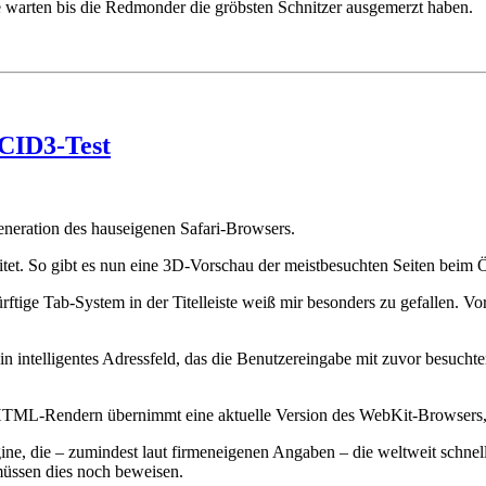
 warten bis die Redmonder die gröbsten Schnitzer ausgemerzt haben.
ACID3-Test
eneration des hauseigenen Safari-Browsers.
et. So gibt es nun eine 3D-Vorschau der meistbesuchten Seiten beim Ö
ige Tab-System in der Titelleiste weiß mir besonders zu gefallen. Vo
in intelligentes Adressfeld, das die Benutzereingabe mit zuvor besuch
tte HTML-Rendern übernimmt eine aktuelle Version des WebKit-Browser
gine, die – zumindest laut firmeneigenen Angaben – die weltweit schnel
 müssen dies noch beweisen.