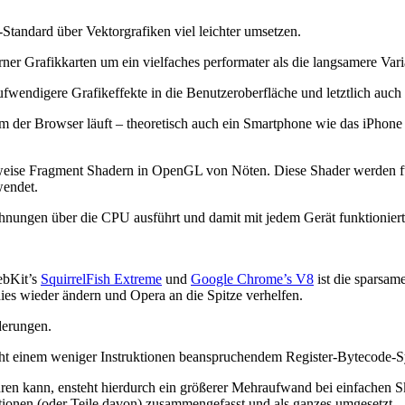
andard über Vektorgrafiken viel leichter umsetzen.
er Grafikkarten um ein vielfaches performater als die langsamere Vari
fwendigere Grafikeffekte in die Benutzeroberfläche und letztlich auch
 dem der Browser läuft – theoretisch auch ein Smartphone wie das iPh
weise Fragment Shadern in OpenGL von Nöten. Diese Shader werden für
wendet.
chnungen über die CPU ausführt und damit mit jedem Gerät funktioniert
ebKit’s
SquirrelFish Extreme
und
Google Chrome’s V8
ist die sparsam
dies wieder ändern und Opera an die Spitze verhelfen.
derungen.
cht einem weniger Instruktionen beanspruchendem Register-Bytecode-S
en kann, ensteht hierdurch ein größerer Mehraufwand bei einfachen S
ionen (oder Teile davon) zusammengefasst und als ganzes umgesetzt.