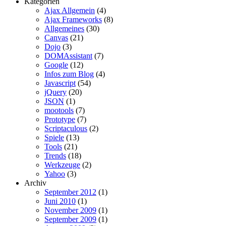
Kategorien
Ajax Allgemein
(4)
Ajax Frameworks
(8)
Allgemeines
(30)
Canvas
(21)
Dojo
(3)
DOMAssistant
(7)
Google
(12)
Infos zum Blog
(4)
Javascript
(54)
jQuery
(20)
JSON
(1)
mootools
(7)
Prototype
(7)
Scriptaculous
(2)
Spiele
(13)
Tools
(21)
Trends
(18)
Werkzeuge
(2)
Yahoo
(3)
Archiv
September 2012
(1)
Juni 2010
(1)
November 2009
(1)
September 2009
(1)