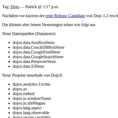
Tag:
Dojo
—
Patrick @ 1:17 p.m.
Nachdem vor kurzem der
erste Release Candidate
von Dojo 1.2 ersc
Die kleinen aber feinen Neuerungen sehen wie folgt aus
Neue Datenquellen (Datastores)
dojox.data.JsonRestStore
dojox.data.CouchDBRestStore
dojox.data.GoogleFeedStore
dojox.data.GoogleSearchStore
dojox.data.PersevereStore
dojox.data.S3Store
Neue Projekte innerhalb von DojoX
dojox.analytics.Urchin
dojox.av
dojox.embed
dojox.io.windowName
dojox.io.xhrPlugins
dojox.lang.aspect
dojox.lang.observable
dojox.secure.capability