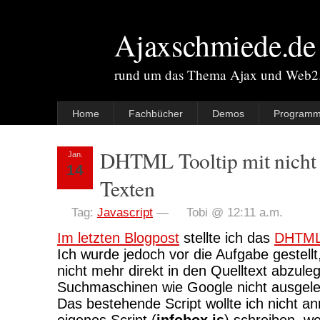
Ajaxschmiede.de
rund um das Thema Ajax und Web2
Home
Fachbücher
Demos
Programm
DHTML Tooltip mit nicht 
Jan.
14
Texten
Tag:
Javascript
—
Tobi @ 12:11 a.m.
Im letzten Blogpost
stellte ich das
DHTM
Ich wurde jedoch vor die Aufgabe gestellt,
nicht mehr direkt in den Quelltext abzule
Suchmaschinen wie Google nicht ausgel
Das bestehende Script wollte ich nicht a