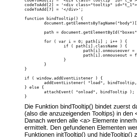
codeToAdd[1] = '<div class="tooltip" id="t_0">
codeToAdd[2] = '<div class="tooltip" id="t_1">
codeToAdd[7] = '</div>';

function bindTooltip() {

	document.getElementsByTagName("body")[0].innerHTML += codeToAdd.join('');

	path = document.getElementById("boxes").getElementsByTagName("a");

	for ( var i = 0; path[i] ; i++ ) {

		if ( path[i].className ) {

			path[i].onmouseover = function() { initTooltip(this.className); };

			path[i].onmouseout = function() { hideTooltip(); };

		}

	}

}

if ( window.addEventListener ) {

	addEventListener( "load", bindTooltip, false );

} else {

	attachEvent( "onload", bindTooltip );

Die Funktion bindTooltip() bindet zuerst 
(also die anzuzeigenden Tooltips) in den 
Danach werden alle <a> Elemente innerh
ermittelt. Den gefundenen Elementen wer
Funktionen initTooltip() und hideTooltip()