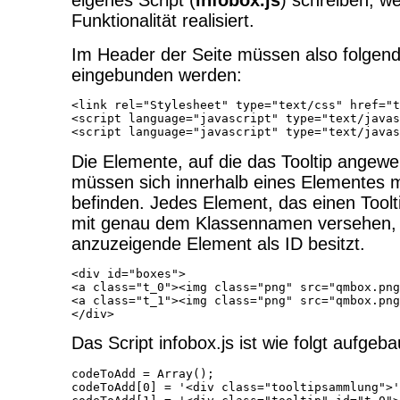
eigenes Script (
infobox.js
) schreiben, w
Funktionalität realisiert.
Im Header der Seite müssen also folgen
eingebunden werden:
<link rel="Stylesheet" type="text/css" href="t
<script language="javascript" type="text/javas
Die Elemente, auf die das Tooltip angewe
müssen sich innerhalb eines Elementes m
befinden. Jedes Element, das einen Toolti
mit genau dem Klassennamen versehen,
anzuzeigende Element als ID besitzt.
<div id="boxes">

<a class="t_0"><img class="png" src="qmbox.png
<a class="t_1"><img class="png" src="qmbox.png
Das Script infobox.js ist wie folgt aufgeba
codeToAdd = Array();

codeToAdd[0] = '<div class="tooltipsammlung">'