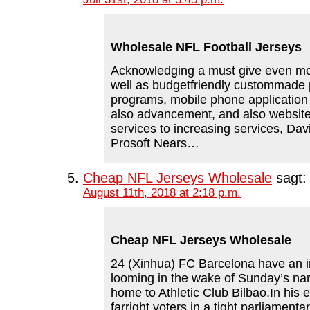
Wholesale NFL Football Jerseys
Acknowledging a must give even mor
well as budgetfriendly custommade 
programs, mobile phone application
also advancement, and also websit
services to increasing services, Dav
Prosoft Nears…
Cheap NFL Jerseys Wholesale
sagt:
August 11th, 2018 at 2:18 p.m.
Cheap NFL Jerseys Wholesale
24 (Xinhua) FC Barcelona have an in
looming in the wake of Sunday’s nar
home to Athletic Club Bilbao.In his e
farright voters in a tight parliamenta