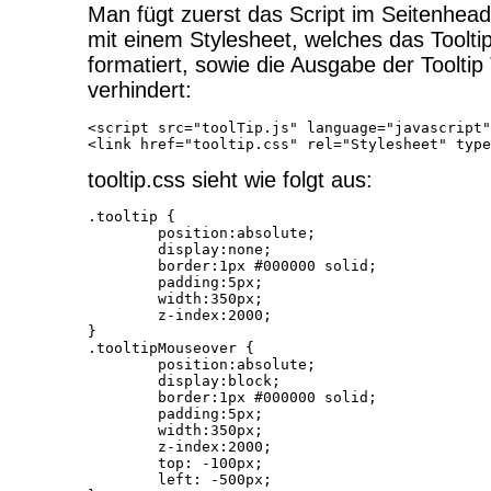
Man fügt zuerst das Script im Seitenhea
mit einem Stylesheet, welches das Toolti
formatiert, sowie die Ausgabe der Tooltip
verhindert:
<script src="toolTip.js" language="javascript"
tooltip.css sieht wie folgt aus:
.tooltip {

	position:absolute;

	display:none;

	border:1px #000000 solid;

	padding:5px;

	width:350px;

	z-index:2000;

}

.tooltipMouseover {

	position:absolute;

	display:block;

	border:1px #000000 solid;

	padding:5px;

	width:350px;

	z-index:2000;

	top: -100px;

	left: -500px;
