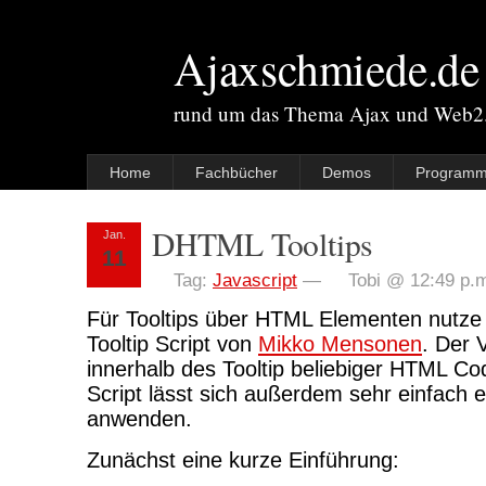
Ajaxschmiede.de
rund um das Thema Ajax und Web2
Home
Fachbücher
Demos
Programm
DHTML Tooltips
Jan.
11
Tag:
Javascript
—
Tobi @ 12:49 p.
Für Tooltips über HTML Elementen nutze
Tooltip Script von
Mikko Mensonen
. Der V
innerhalb des Tooltip beliebiger HTML Co
Script lässt sich außerdem sehr einfach 
anwenden.
Zunächst eine kurze Einführung: