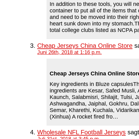
In addition to these tools, you will 
container to put all of the items that
and need to be moved into their righ
heart sunk down into my stomach.T
total college clubs listed as NCPA p
Cheap Jerseys China Online Store
sa
Juni 26th, 2018 at 1:16 p.m.
Cheap Jerseys China Online Stor
Key ingredients in Bluze capsulesT
ingredients are Kesar, Safed Musli, 
Kaunch, Salabmisri, Shilajit, Tulsi, Ja
Ashwagandha, Jaiphal, Gokhru, Dalc
Semar, Kharethi, Kuchala, Vidarikan
(Xinhua) A rocket fired fro…
Wholesale NFL Football Jerseys
sagt
Juli 31st, 2018 at 3:45 p.m.