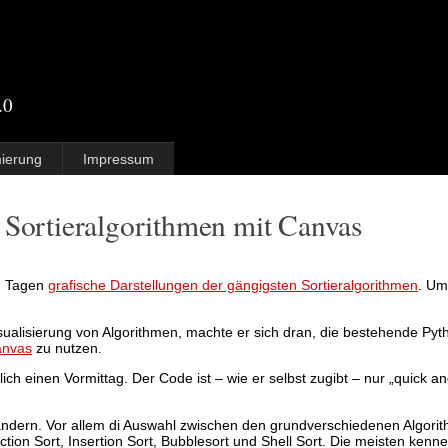
.0
ierung
Impressum
 Sortieralgorithmen mit Canvas
en Tagen
grafische Darstellungen der gängigsten Sortieralgorithmen
. Um
sualisierung von Algorithmen, machte er sich dran, die bestehende Pyt
nvas
zu nutzen.
ch einen Vormittag. Der Code ist – wie er selbst zugibt – nur „quick and
ändern. Vor allem di Auswahl zwischen den grundverschiedenen Algorit
tion Sort, Insertion Sort, Bubblesort und Shell Sort. Die meisten kenne