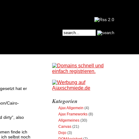
gesetzt hat er
Kategorien
hon/Cairo-
Ajax Allgemein
(4)
Ajax Frameworks
(8)
 dirty“, also
Allgemeines
(30)
Canvas
(21)
hmen finde ich
Dojo
(3)
 ich selbst noch