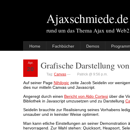
Ajaxschmiede.de
rund um das Thema Ajax und Web2
Home
Fachbücher
Demos
Programm
Grafische Darstellung von
Apr.
20
Tag:
Canvas
—
Patrick @ 9:56 p.m.
Auf seiner Page
Nihilogic
zeite Jacob Seidelin vor wenig
dies nur mitteln Canvas und Javascript.
Angeregt durch einen
Bericht von Aldo Cortesi
über die Vi
Bibliothek in Javascript umzusetzen und zu Darstellung
Ca
Seidelin brauchte zur Realisierung seines Vorhabens ledigli
unsauber und in keinster Weise optimiert.
Man kann etliche Einstellungen an seiner Demonstration 
hervorragend. Zur Wahl stehen: Quicksort, Heapsort, Selec